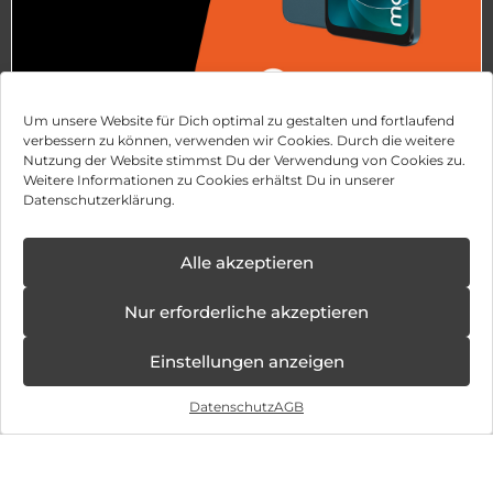
Um unsere Website für Dich optimal zu gestalten und fortlaufend
verbessern zu können, verwenden wir Cookies. Durch die weitere
SO SMART!
Nutzung der Website stimmst Du der Verwendung von Cookies zu.
Weitere Informationen zu Cookies erhältst Du in unserer
Sichere dir das Motorola moto g06 bei otelo!
Datenschutzerklärung.
Allnet-Flat GO
15 GB Datenvolumen
Alle akzeptieren
Ohne Anschlusspreis
Jetzt smart sparen und durchstarten!
Nur erforderliche akzeptieren
Mehr erfahren
Einstellungen anzeigen
Datenschutz
AGB
Hardware Angebote