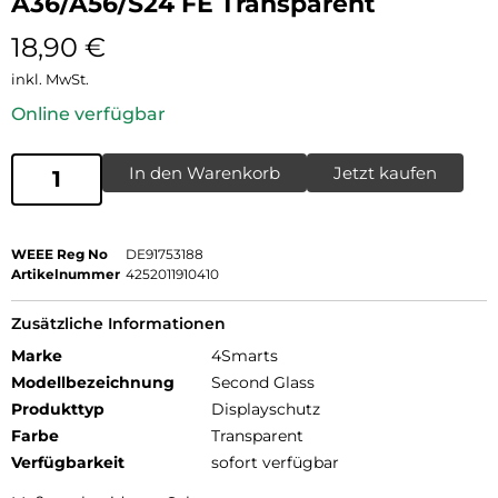
A36/A56/S24 FE Transparent
18,90
€
inkl. MwSt.
Online verfügbar
In den Warenkorb
Jetzt kaufen
WEEE Reg No
DE91753188
Artikelnummer
4252011910410
Zusätzliche Informationen
Marke
4Smarts
Modellbezeichnung
Second Glass
Produkttyp
Displayschutz
Farbe
Transparent
Verfügbarkeit
sofort verfügbar