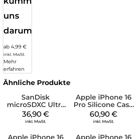
kümmern
uns
darum!
ab 4,99 €
inkl. MwSt.
Mehr
erfahren
Ähnliche Produkte
SanDisk
Apple iPhone 16
microSDXC Ultra
Pro Silicone Case
128 GB + Adapter
MagSafe Stone
36,90
€
60,90
€
Mobile
Gray
inkl. MwSt.
inkl. MwSt.
Apple iPhone 16
Apple iPhone 16