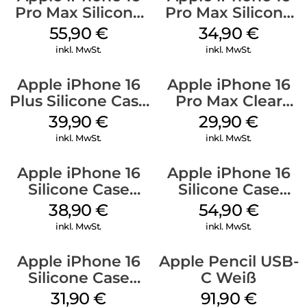
Pro Max Silicone
Pro Max Silicone
Case MagSafe
Case MagSafe
55,90
€
34,90
€
Stone Gray
Denim
inkl. MwSt.
inkl. MwSt.
Apple iPhone 16
Apple iPhone 16
Plus Silicone Case
Pro Max Clear
MagSafe Plum
Case MagSafe
39,90
€
29,90
€
Transparent
inkl. MwSt.
inkl. MwSt.
Apple iPhone 16
Apple iPhone 16
Silicone Case
Silicone Case
MagSafe
MagSafe Lake
38,90
€
54,90
€
Ultramarine
Green
inkl. MwSt.
inkl. MwSt.
Apple iPhone 16
Apple Pencil USB-
Silicone Case
C Weiß
MagSafe Fuchsia
31,90
€
91,90
€