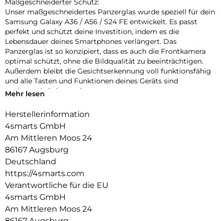
Maßgeschneiderter Schutz:
Unser maßgeschneidertes Panzerglas wurde speziell für dein
Samsung Galaxy A36 / A56 / S24 FE entwickelt. Es passt
perfekt und schützt deine Investition, indem es die
Lebensdauer deines Smartphones verlängert. Das
Panzerglas ist so konzipiert, dass es auch die Frontkamera
optimal schützt, ohne die Bildqualität zu beeinträchtigen.
Außerdem bleibt die Gesichtserkennung voll funktionsfähig
und alle Tasten und Funktionen deines Geräts sind
uneingeschränkt nutzbar.
Mehr lesen
Einfache Montage:
Herstellerinformation
Unser Second Glass ist nicht nur robust, sondern auch
4smarts GmbH
einfacher zu montieren wie eine Panzerfolie. Mit dem
mitgelieferten Reinigungsset lässt sich das Schutzglas
Am Mittleren Moos 24
staubfrei anbringen. Und wenn es Zeit ist, das Glas
86167 Augsburg
auszutauschen, ist das genauso einfach. Mit unserem Second
Deutschland
Glas erhältst du einen effektiven und benutzerfreundlichen
https://4smarts.com
Schutz für das Display deines Mobilgeräts.
Verantwortliche für die EU
Kristallklare Qualität:
4smarts GmbH
Der Displayschutz bietet nicht nur optimalen Schutz für dein
Am Mittleren Moos 24
Smartphone, sondern garantiert auch die uneingeschränkte
86167 Augsburg