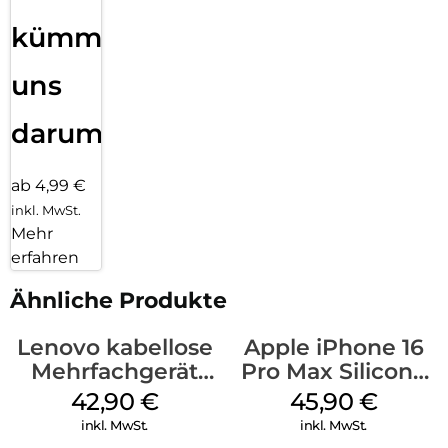
kümmern
uns
darum!
ab 4,99 €
inkl. MwSt.
Mehr
erfahren
Ähnliche Produkte
Lenovo kabellose
Apple iPhone 16
Mehrfachgerät
Pro Max Silicone
Luna Grey
Case MagSafe
42,90
€
45,90
€
Ultramarine
inkl. MwSt.
inkl. MwSt.