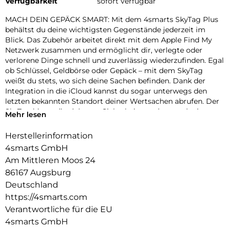
Verfügbarkeit
sofort verfügbar
MACH DEIN GEPÄCK SMART: Mit dem 4smarts SkyTag Plus
behältst du deine wichtigsten Gegenstände jederzeit im
Blick. Das Zubehör arbeitet direkt mit dem Apple Find My
Netzwerk zusammen und ermöglicht dir, verlegte oder
verlorene Dinge schnell und zuverlässig wiederzufinden. Egal
ob Schlüssel, Geldbörse oder Gepäck – mit dem SkyTag
weißt du stets, wo sich deine Sachen befinden. Dank der
Integration in die iCloud kannst du sogar unterwegs den
letzten bekannten Standort deiner Wertsachen abrufen. Der
SkyTag bietet dir nicht nur Sicherheit, sondern auch ein
Mehr lesen
beruhigendes Gefühl, dass du nichts aus den Augen verlierst
– zu Hause, auf Reisen oder im Alltag.
Herstellerinformation
DESIGN MIT KÖPFCHEN: Der SkyTag Plus verbindet
4smarts GmbH
Funktionalität mit einem modernen Look. Mit einem
Am Mittleren Moos 24
Durchmesser ähnlich dem Apple AirTag, aber noch schlanker
86167 Augsburg
und leichter, überzeugt er durch sein stilvolles Design. Mit
nur 7,1 g Gewicht ist er kompakt genug, um unauffällig in
Deutschland
jeder Tasche, Geldbörse oder an deinem Gepäck Platz zu
https://4smarts.com
finden. Trotz seiner nur 7,4 mm dünnen Bauweise bietet er
Verantwortliche für die EU
maximale Leistung, ohne aufzufallen oder zu stören. Dieses
4smarts GmbH
minimalistische Design macht den SkyTag Plus zu einem