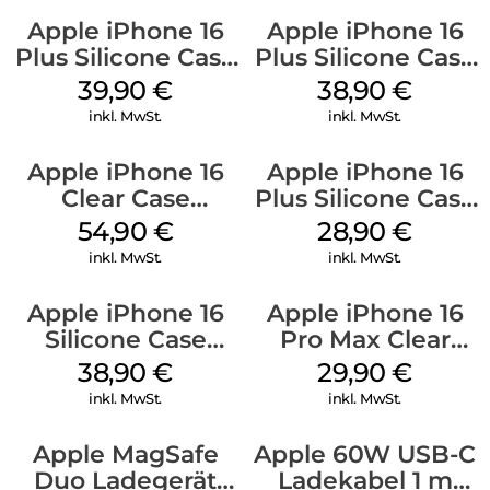
Apple iPhone 16
Apple iPhone 16
Plus Silicone Case
Plus Silicone Case
MagSafe Plum
MagSafe Denim
39,90
€
38,90
€
inkl. MwSt.
inkl. MwSt.
Apple iPhone 16
Apple iPhone 16
Clear Case
Plus Silicone Case
MagSafe
MagSafe Black
54,90
€
28,90
€
Transparent
inkl. MwSt.
inkl. MwSt.
Apple iPhone 16
Apple iPhone 16
Silicone Case
Pro Max Clear
MagSafe
Case MagSafe
38,90
€
29,90
€
Ultramarine
Transparent
inkl. MwSt.
inkl. MwSt.
Apple MagSafe
Apple 60W USB-C
Duo Ladegerät
Ladekabel 1 m