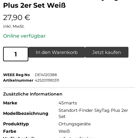
Plus 2er Set Weiß
27,90
€
inkl. MwSt.
Online verfügbar
In den Warenkorb
Jetzt kaufen
WEEE Reg No
DE14120388
Artikelnummer
4252011910311
Zusätzliche Informationen
Marke
4Smarts
Standort-Finder SkyTag Plus 2er
Modellbezeichnung
Set
Produkttyp
Ortungsgeräte
Farbe
Weiß