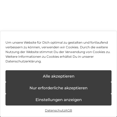
Um unsere Website für Dich optimal zu gestalten und fortlaufend
verbessern zu können, verwenden wir Cookies. Durch die weitere
Nutzung der Website stimmst Du der Verwendung von Cookies zu.
Impressum
Weitere Informationen zu Cookies erhältst Du in unserer
Datenschutzerklärung.
AGB
Datenschutz
Alle akzeptieren
Vertrag widerrufen
Nur erforderliche akzeptieren
Hinweis zur Batterieentsorgung
Einstellungen anzeigen
Newsletter
Datenschutz
AGB
©
2026
, Brodos AG – All Rights Reserved.