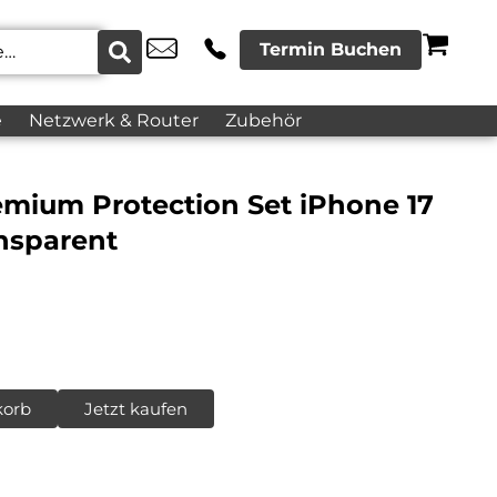
Termin Buchen
e
Netzwerk & Router
Zubehör
emium Protection Set iPhone 17
nsparent
korb
Jetzt kaufen