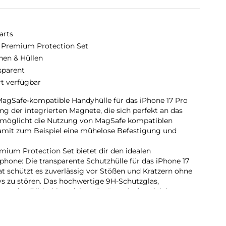
arts
 Premium Protection Set
hen & Hüllen
sparent
rt verfügbar
agSafe-kompatible Handyhülle für das iPhone 17 Pro
ng der integrierten Magnete, die sich perfekt an das
rmöglicht die Nutzung von MagSafe kompatiblen
damit zum Beispiel eine mühelose Befestigung und
mium Protection Set bietet dir den idealen
one: Die transparente Schutzhülle für das iPhone 17
 schützt es zuverlässig vor Stößen und Kratzern ohne
s zu stören. Das hochwertige 9H-Schutzglas,
 es den Bildschirm deines Geräts mit der gleichen
Die Schutzhülle und das mitgelieferte 9H-Schutzglas
in Gerät, ohne die Bedienbarkeit einzuschränken.