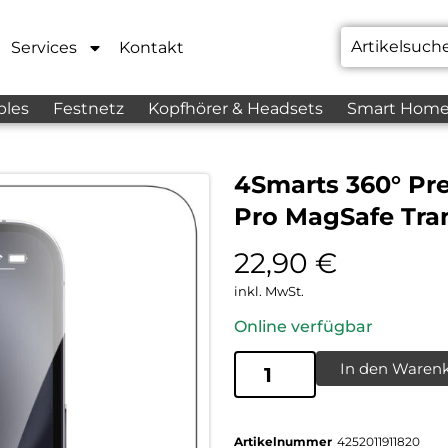
Services
Kontakt
bles
Festnetz
Kopfhörer & Headsets
Smart Hom
4Smarts 360° Pr
Pro MagSafe Tra
22,90
€
inkl. MwSt.
Online verfügbar
In den Waren
Artikelnummer
4252011911820