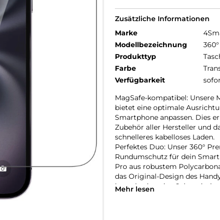
Zusätzliche Informationen
Marke
4Sm
Modellbezeichnung
360°
Produkttyp
Tasc
Farbe
Tran
Verfügbarkeit
sofo
MagSafe-kompatibel: Unsere M
bietet eine optimale Ausrichtu
Smartphone anpassen. Dies e
Zubehör aller Hersteller und 
schnelleres kabelloses Laden.
Perfektes Duo: Unser 360° Pre
Rundumschutz für dein Smartph
Pro aus robustem Polycarbonat
das Original-Design des Handy
komplettiert den Schutz indem
Mehr lesen
Sorgfalt schützt.
Unbeeinträchtigte Bedienung: 
bieten optimalen Schutz für de