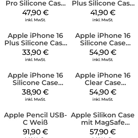
Pro Silicone Case
Plus Silicone Case
MagSafe Denim
MagSafe Stone
47,90
€
41,90
€
Gray
inkl. MwSt.
inkl. MwSt.
Apple iPhone 16
Apple iPhone 16
Plus Silicone Case
Silicone Case
MagSafe Lake
MagSafe Black
33,90
€
54,90
€
Green
inkl. MwSt.
inkl. MwSt.
Apple iPhone 16
Apple iPhone 16
Silicone Case
Clear Case
MagSafe
MagSafe
38,90
€
54,90
€
Ultramarine
Transparent
inkl. MwSt.
inkl. MwSt.
Apple Pencil USB-
Apple Silikon Case
C Weiß
mit MagSafe
iPhone 14 Pro
91,90
€
57,90
€
(PRODUCT)RED