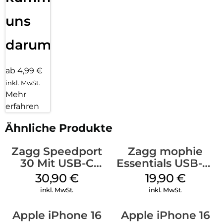
uns
darum!
ab 4,99 €
inkl. MwSt.
Mehr
erfahren
Ähnliche Produkte
Zagg Speedport
Zagg mophie
30 Mit USB-C
Essentials USB-C-
Kabel Weiß
20W Charger PD
30,90
€
19,90
€
Weiß
inkl. MwSt.
inkl. MwSt.
Apple iPhone 16
Apple iPhone 16