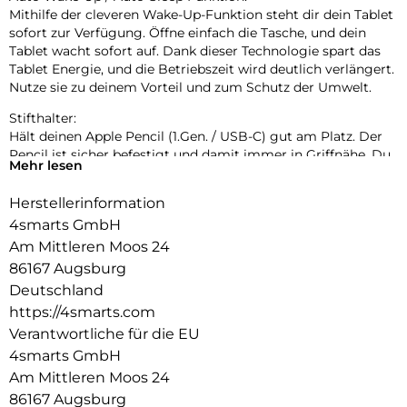
Mithilfe der cleveren Wake-Up-Funktion steht dir dein Tablet
sofort zur Verfügung. Öffne einfach die Tasche, und dein
Tablet wacht sofort auf. Dank dieser Technologie spart das
Tablet Energie, und die Betriebszeit wird deutlich verlängert.
Nutze sie zu deinem Vorteil und zum Schutz der Umwelt.
Stifthalter:
Hält deinen Apple Pencil (1.Gen. / USB-C) gut am Platz. Der
Pencil ist sicher befestigt und damit immer in Griffnähe. Du
Mehr lesen
musst nicht mehr befürchten, es zu verlieren. Darüber
hinaus ist es dank der weichen Schutzhülle und der
Herstellerinformation
Schutzklappe vor Beschädigungen und Kratzern geschützt.
4smarts GmbH
Mehrstufige Standfunktion:
Am Mittleren Moos 24
Die Folio-Schutzhülle ermöglicht eine stabile Nutzung des
86167 Augsburg
Geräts mit zwei Betrachtungswinkeln für den Video- und den
Deutschland
Tastaturmodus. Die Schreib- und Betrachtungswinkel
https://4smarts.com
entsprechen den Anforderungen des täglichen Gebrauchs
und sind somit praktisch und komfortabel. Die Möglichkeit,
Verantwortliche für die EU
das Tablet zu benutzen, ohne es ständig in der Hand halten
4smarts GmbH
zu müssen, macht den täglichen Gebrauch des Geräts viel
Am Mittleren Moos 24
komfortabler und ermöglicht eine bequeme Sicht auf den
86167 Augsburg
Bildschirm für die Filmwiedergabe.