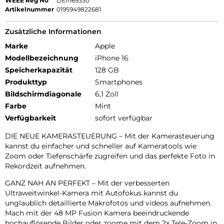
WEEE Reg No
DE11169330
Artikelnummer
0195949822681
Zusätzliche Informationen
Marke
Apple
Modellbezeichnung
iPhone 16
Speicherkapazität
128 GB
Produkttyp
Smartphones
Bildschirmdiagonale
6,1 Zoll
Farbe
Mint
Verfügbarkeit
sofort verfügbar
DIE NEUE KAMERASTEUERUNG – Mit der Kamerasteuerung
kannst du einfacher und schneller auf Kameratools wie
Zoom oder Tiefenschärfe zugreifen und das perfekte Foto in
Rekordzeit aufnehmen.
GANZ NAH AN PERFEKT – Mit der verbesserten
Ultraweitwinkel-Kamera mit Autofokus kannst du
unglaublich detaillierte Makrofotos und videos aufnehmen.
Mach mit der 48 MP Fusion Kamera beeindruckende
hochauflösende Bilder oder zoome mit dem 2x Tele-Zoom in