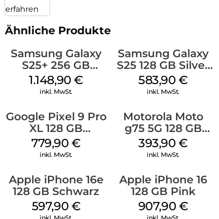
erfahren
Ähnliche Produkte
Samsung Galaxy
Samsung Galaxy
S25+ 256 GB
S25 128 GB Silver
Icyblue
Shadow
1.148,90
€
583,90
€
inkl. MwSt.
inkl. MwSt.
Google Pixel 9 Pro
Motorola Moto
XL 128 GB
g75 5G 128 GB
Obsidian
Charcoal Gray
779,90
€
393,90
€
inkl. MwSt.
inkl. MwSt.
Apple iPhone 16e
Apple iPhone 16
128 GB Schwarz
128 GB Pink
597,90
€
907,90
€
inkl. MwSt.
inkl. MwSt.