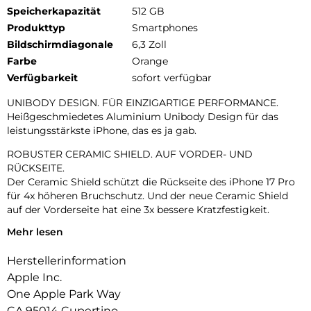
Speicherkapazität
512 GB
Produkttyp
Smartphones
Bildschirmdiagonale
6,3 Zoll
Farbe
Orange
Verfügbarkeit
sofort verfügbar
UNIBODY DESIGN. FÜR EINZIGARTIGE PERFORMANCE.
Heißgeschmiedetes Aluminium Unibody Design für das
leistungsstärkste iPhone, das es ja gab.
ROBUSTER CERAMIC SHIELD. AUF VORDER- UND
RÜCKSEITE.
Der Ceramic Shield schützt die Rückseite des iPhone 17 Pro
für 4x höheren Bruchschutz. Und der neue Ceramic Shield
auf der Vorderseite hat eine 3x bessere Kratzfestigkeit.
Mehr lesen
DAS ULTIMATIVE PRO KAMERA-SYSTEM.
Mit 48 MP Rückkameras und 8x Zoom in optischer Qualität –
Herstellerinformation
dem größten Zoombereich, den es je bei einem iPhone gab.
Das ist wie 8 Pro Objektive in deiner Hosentasche.
Apple Inc.
One Apple Park Way
18MP CENTER STAGE FRONTKAMERA.
CA 95014 Cupertino