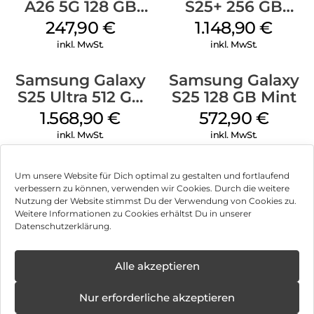
A26 5G 128 GB
S25+ 256 GB
Black
Icyblue
247,90
€
1.148,90
€
inkl. MwSt.
inkl. MwSt.
Samsung Galaxy
Samsung Galaxy
S25 Ultra 512 GB
S25 128 GB Mint
Titanium Gray
1.568,90
€
572,90
€
inkl. MwSt.
inkl. MwSt.
Samsung Galaxy
Samsung Galaxy
Um unsere Website für Dich optimal zu gestalten und fortlaufend
A16 LTE 128 GB
S25 Ultra 1TB
verbessern zu können, verwenden wir Cookies. Durch die weitere
Black
Titanium Black
Nutzung der Website stimmst Du der Verwendung von Cookies zu.
130,90
€
1.808,90
€
Weitere Informationen zu Cookies erhältst Du in unserer
inkl. MwSt.
inkl. MwSt.
Datenschutzerklärung.
Doro Leva L10
Nothing Phone
Alle akzeptieren
Graphite
(3a) 256 GB Black
110,90
€
378,90
€
Nur erforderliche akzeptieren