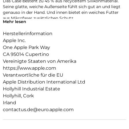
Das Case besteht zu 45 % aus recyceltem Silikon­material.
Seine glatte, weiche Außenseite fühlt sich gut an und liegt
genauso in der Hand. Und innen bietet ein weiches Futter
aus Mikrofaser zusätzlichen Schutz.
Mehr lesen
Dieses Case funktioniert nahtlos mit der Kamera­steuerung.
Herstellerinformation
Es kommt mit Saphirglas mit einer leitenden Schicht, die die
Bewegungen deines Fingers zur Kamerasteuerung
Apple Inc.
überträgt.
One Apple Park Way
CA 95014 Cupertino
Mit integrierten Magneten, die sich perfekt am iPhone 17
ausrichten, hält das Case ganz einfach und sorgt für
Vereinigte Staaten von Amerika
schnelleres kabel­loses Laden. Lass dein iPhone beim Laden
https://www.apple.com
einfach im Case und docke dein MagSafe Ladegerät an oder
Verantwortliche für die EU
leg es auf dein Qi2 25W oder Qi zertifiziertes Ladegerät.
Apple Distribution International Ltd
Wie jedes von Apple entwickelte Case durchläuft es im Laufe
Hollyhill Industrial Estate
des Design‑ und Fertigungs­prozesses Tausende von
Hollyhill, Cork
Teststunden. Deshalb sieht es nicht nur großartig aus,
Irland
sondern ist auch dafür gemacht, dein iPhone vor Kratzern
contactus.de@euro.apple.com
und bei Stürzen zu schützen.