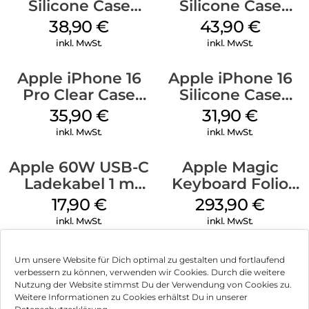
Silicone Case
Silicone Case
MagSafe
MagSafe Plum
38,90
€
43,90
€
Ultramarine
inkl. MwSt.
inkl. MwSt.
Apple iPhone 16
Apple iPhone 16
Pro Clear Case
Silicone Case
MagSafe
MagSafe Fuchsia
35,90
€
31,90
€
Transparent
inkl. MwSt.
inkl. MwSt.
Apple 60W USB-C
Apple Magic
Ladekabel 1 m
Keyboard Folio
Weiß
iPad 10.9″ (10.Gen.)
17,90
€
293,90
€
Weiß
inkl. MwSt.
inkl. MwSt.
Um unsere Website für Dich optimal zu gestalten und fortlaufend
verbessern zu können, verwenden wir Cookies. Durch die weitere
Nutzung der Website stimmst Du der Verwendung von Cookies zu.
Impressum
Weitere Informationen zu Cookies erhältst Du in unserer