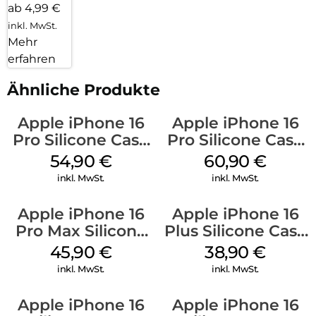
ab 4,99 €
inkl. MwSt.
Mehr
erfahren
Ähnliche Produkte
Apple iPhone 16
Apple iPhone 16
Pro Silicone Case
Pro Silicone Case
MagSafe Black
MagSafe Stone
54,90
€
60,90
€
Gray
inkl. MwSt.
inkl. MwSt.
Apple iPhone 16
Apple iPhone 16
Pro Max Silicone
Plus Silicone Case
Case MagSafe
MagSafe Denim
45,90
€
38,90
€
Ultramarine
inkl. MwSt.
inkl. MwSt.
Apple iPhone 16
Apple iPhone 16