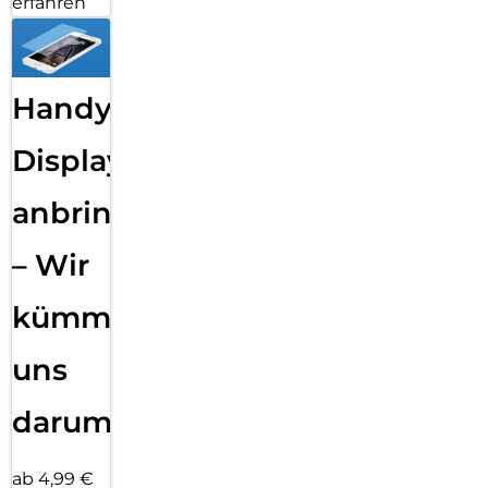
erfahren
Handy
Displayfolie
anbringen
– Wir
kümmern
uns
darum!
ab 4,99 €