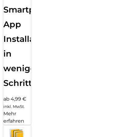
Sende eine Textnachricht, ruf jemanden an, lade Musik und
Smartphone
Podcasts und kontaktiere den Notruf – alles ohne dein
iPhone. Und jetzt bist du mit schnellem 5G unterwegs noch
besser verbunden.
App
Installation
in
wenigen
Schritten
ab 4,99 €
inkl. MwSt.
Mehr
erfahren