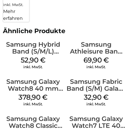
inkl. MwSt.
Mehr
erfahren
Ähnliche Produkte
Samsung Hybrid
Samsung
Band (S/M/L)
Athleisure Band
Galaxy
(S/M) Galaxy
52,90
€
69,90
€
Watch8/Watch8
Watch8/Watch8
inkl. MwSt.
inkl. MwSt.
Classic White
Classic Sage
Samsung Galaxy
Samsung Fabric
Watch8 40 mm
Band (S/M) Galaxy
Graphite
Watch8/Watch8
378,90
€
32,90
€
Classic Red
inkl. MwSt.
inkl. MwSt.
Samsung Galaxy
Samsung Galaxy
Watch8 Classic
Watch7 LTE 40