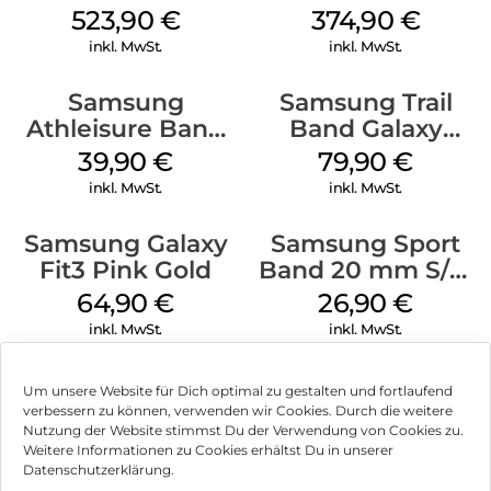
White
mm Cream
523,90
€
374,90
€
inkl. MwSt.
inkl. MwSt.
Samsung
Samsung Trail
Athleisure Band
Band Galaxy
M/L Galaxy
Watch Ultra
39,90
€
79,90
€
Watch7 Silver
Orange
inkl. MwSt.
inkl. MwSt.
Samsung Galaxy
Samsung Sport
Fit3 Pink Gold
Band 20 mm S/M
Galaxy Watch4
64,90
€
26,90
€
Serie Graphite
inkl. MwSt.
inkl. MwSt.
Um unsere Website für Dich optimal zu gestalten und fortlaufend
verbessern zu können, verwenden wir Cookies. Durch die weitere
Nutzung der Website stimmst Du der Verwendung von Cookies zu.
Impressum
Weitere Informationen zu Cookies erhältst Du in unserer
Datenschutzerklärung.
AGB