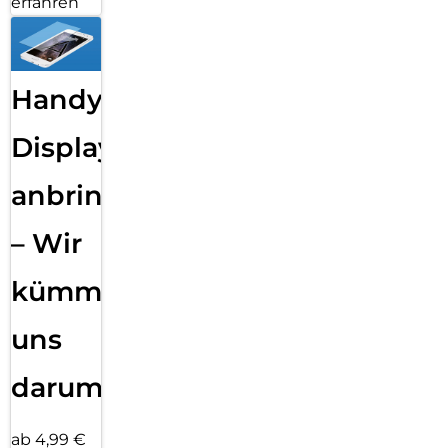
erfahren
Handy
Displayfolie
anbringen
– Wir
kümmern
uns
darum!
ab 4,99 €