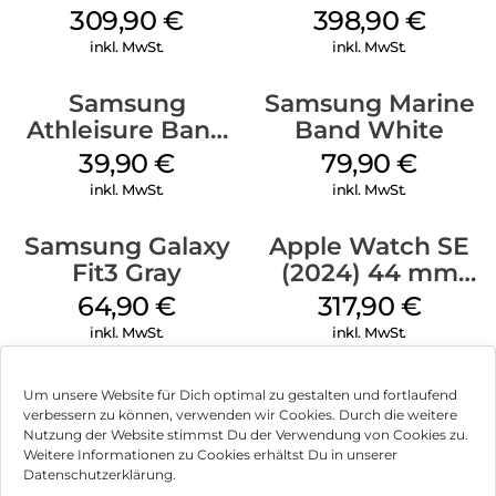
Silver
mm Silver
309,90
€
398,90
€
inkl. MwSt.
inkl. MwSt.
Samsung
Samsung Marine
Athleisure Band
Band White
M/L Galaxy
39,90
€
79,90
€
Watch7 Silver
inkl. MwSt.
inkl. MwSt.
Samsung Galaxy
Apple Watch SE
Fit3 Gray
(2024) 44 mm
GPS + Cellular
64,90
€
317,90
€
(Sportarmband
inkl. MwSt.
inkl. MwSt.
Mitternacht M/L)
Mitternacht
Um unsere Website für Dich optimal zu gestalten und fortlaufend
verbessern zu können, verwenden wir Cookies. Durch die weitere
Nutzung der Website stimmst Du der Verwendung von Cookies zu.
Impressum
Weitere Informationen zu Cookies erhältst Du in unserer
Datenschutzerklärung.
AGB