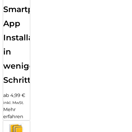
Sende eine Textnachricht, ruf jemanden an, lade Musik und
Smartphone
Podcasts und kontaktiere den Notruf – alles ohne dein
iPhone. Und jetzt bist du mit schnellem 5G unterwegs noch
besser verbunden.
App
Installation
in
wenigen
Schritten
ab 4,99 €
inkl. MwSt.
Mehr
erfahren