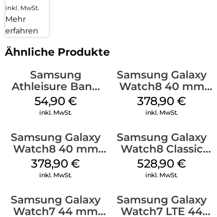
inkl. MwSt.
Mehr
erfahren
Ähnliche Produkte
Samsung
Samsung Galaxy
Athleisure Band
Watch8 40 mm
(S/M) Galaxy
Graphite
54,90
€
378,90
€
Watch8/Watch8
inkl. MwSt.
inkl. MwSt.
Classic Graphite
Samsung Galaxy
Samsung Galaxy
Watch8 40 mm
Watch8 Classic
Silver
Black
378,90
€
528,90
€
inkl. MwSt.
inkl. MwSt.
Samsung Galaxy
Samsung Galaxy
Watch7 44 mm
Watch7 LTE 44