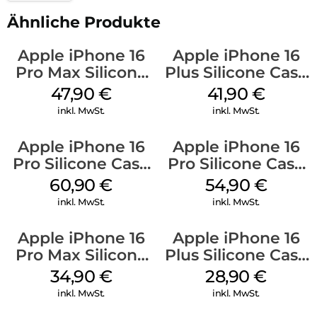
Ähnliche Produkte
Apple iPhone 16
Apple iPhone 16
Pro Max Silicone
Plus Silicone Case
Case MagSafe
MagSafe Stone
47,90
€
41,90
€
Black
Gray
inkl. MwSt.
inkl. MwSt.
Apple iPhone 16
Apple iPhone 16
Pro Silicone Case
Pro Silicone Case
MagSafe Stone
MagSafe Black
60,90
€
54,90
€
Gray
inkl. MwSt.
inkl. MwSt.
Apple iPhone 16
Apple iPhone 16
Pro Max Silicone
Plus Silicone Case
Case MagSafe
MagSafe Black
34,90
€
28,90
€
Denim
inkl. MwSt.
inkl. MwSt.