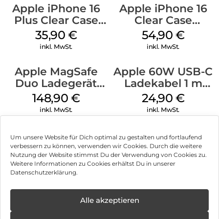
Apple iPhone 16
Apple iPhone 16
Plus Clear Case
Clear Case
MagSafe
MagSafe
35,90
€
54,90
€
Transparent
Transparent
inkl. MwSt.
inkl. MwSt.
Apple MagSafe
Apple 60W USB-C
Duo Ladegerät
Ladekabel 1 m
Weiß
Weiß
148,90
€
24,90
€
inkl. MwSt.
inkl. MwSt.
Um unsere Website für Dich optimal zu gestalten und fortlaufend
verbessern zu können, verwenden wir Cookies. Durch die weitere
Nutzung der Website stimmst Du der Verwendung von Cookies zu.
Impressum
Weitere Informationen zu Cookies erhältst Du in unserer
Datenschutzerklärung.
AGB
Datenschutz
Alle akzeptieren
Vertrag widerrufen