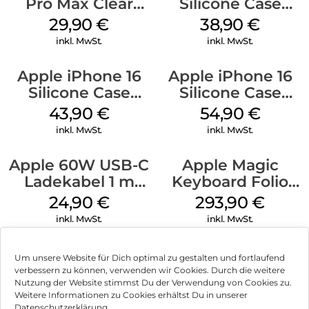
Pro Max Clear
Silicone Case
Case MagSafe
MagSafe
29,90
€
38,90
€
Transparent
Ultramarine
inkl. MwSt.
inkl. MwSt.
Apple iPhone 16
Apple iPhone 16
Silicone Case
Silicone Case
MagSafe Plum
MagSafe Black
43,90
€
54,90
€
inkl. MwSt.
inkl. MwSt.
Apple 60W USB-C
Apple Magic
Ladekabel 1 m
Keyboard Folio
Weiß
iPad 10.9″ (10.Gen.)
24,90
€
293,90
€
Weiß
inkl. MwSt.
inkl. MwSt.
Um unsere Website für Dich optimal zu gestalten und fortlaufend
verbessern zu können, verwenden wir Cookies. Durch die weitere
Nutzung der Website stimmst Du der Verwendung von Cookies zu.
Impressum
Weitere Informationen zu Cookies erhältst Du in unserer
Datenschutzerklärung.