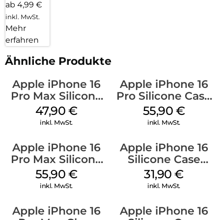
ab 4,99 €
inkl. MwSt.
Mehr
erfahren
Ähnliche Produkte
Apple iPhone 16
Apple iPhone 16
Pro Max Silicone
Pro Silicone Case
Case MagSafe
MagSafe Stone
47,90
€
55,90
€
Black
Gray
inkl. MwSt.
inkl. MwSt.
Apple iPhone 16
Apple iPhone 16
Pro Max Silicone
Silicone Case
Case MagSafe
MagSafe Fuchsia
55,90
€
31,90
€
Stone Gray
inkl. MwSt.
inkl. MwSt.
Apple iPhone 16
Apple iPhone 16