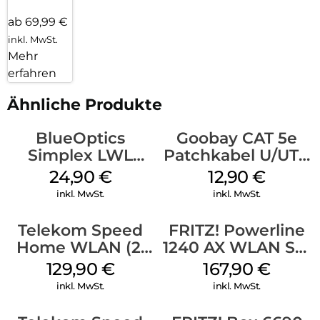
sowie bis zu sechs DECT-Schnurlostelefone (z. B. FRITZ!Fon)
ab 69,99 €
angemeldet werden. Fünf integrierte Anrufbeantworter,
lokale und Online-Telefonbücher sowie zahlreiche
inkl. MwSt.
Komfortfunktionen runden das breite Angebot ab. Der
Mehr
Mediaserver verteilt gespeicherte Filme, Musik und Bilder im
erfahren
Heimnetz. Zudem verfügt die FRITZ!Box 7690 über weitere
Anschlussmöglichkeiten wie einen 2,5-Gigabit WAN/LAN-,
Ähnliche Produkte
einen 2,5-GBit/s-LAN- und zwei Gigabit-LAN-Ports. So lassen
sich Netzwerkgeräte wie Drucker und Speichermedien leicht
BlueOptics
Goobay CAT 5e
ins Heimnetz integrieren.
Simplex LWL
Patchkabel U/UTP
Patchkabel LC-
Grau
24,90
€
12,90
€
APC Singlemode
inkl. MwSt.
inkl. MwSt.
20 m Yellow
Telekom Speed
FRITZ! Powerline
Home WLAN (2.
1240 AX WLAN Set
Gen) Schwarz
Weiß
129,90
€
167,90
€
inkl. MwSt.
inkl. MwSt.