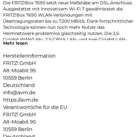
Die FRITZ!Box 7690 setzt neue Maßstäbe am DSL-Anschluss.
Ausgestattet mit innovativem Wi-Fi 7 gewährleistet die
FRITZ!Box 7690 WLAN-Verbindungen mit
Übertragungsraten bis zu 7.200 MBit/s. Dank fortschrittlicher
Technologie können nun noch mehr Nutzer das
Heimnetzwerk problemlos gleichzeitig nutzen. Die 2,5-
Gigabit WAN/LAN-, 2,5-GBit/s LAN- und zwei Gigabit-LAN-
Mehr lesen
Ports ermöglichen noch schnellere Verbindungen der
Netzwerkgeräte mit dem Heimnetz. Zudem bietet die
Herstellerinformation
FRITZ!Box 7690 Erweiterungen im Bereich Smart Home:
FRITZ! GmbH
durch die Integration von Zigbee können jetzt Smart-Home-
Geräte nahtlos in das Heimnetzwerk integriert werden. Das
Alt-Moabit 95
Betriebssystem FRITZ!OS ermöglicht eine problemlose
10559 Berlin
Einbindung und Steuerung dieser Geräte. Zudem sorgen
Deutschland
höchste Sicherheitsstandards (WPA3/WPA2) für erhöhten
info@avm.de
Schutz.
https://avm.de
Die neue WLAN-Generation Wi-Fi 7:
Verantwortliche für die EU
Die FRITZ!Box 7690 bringt das hohe WLAN-Tempo von Wi-Fi
FRITZ! GmbH
7 an den DSL-Anschluss. Der neue Standard Wi-Fi 7 bietet
Alt-Moabit 95
Vorteile auf den bereits genutzten Frequenzbändern 2,4 und
10559 Berlin
5 GHz und stellt ein leistungsstarkes WLAN Mesh zur
Verfügung. Die Kombination aus geringer Latenz und
Deutschland