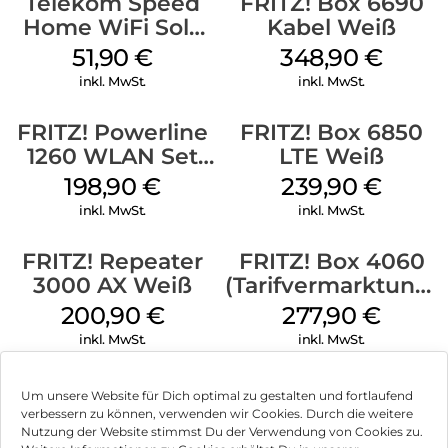
Telekom Speed
FRITZ! Box 6690
Home WiFi Solo
Kabel Weiß
refurbished Weiß
51,90
€
348,90
€
inkl. MwSt.
inkl. MwSt.
FRITZ! Powerline
FRITZ! Box 6850
1260 WLAN Set
LTE Weiß
Weiß
198,90
€
239,90
€
inkl. MwSt.
inkl. MwSt.
FRITZ! Repeater
FRITZ! Box 4060
3000 AX Weiß
(Tarifvermarktung)
Weiß
200,90
€
277,90
€
inkl. MwSt.
inkl. MwSt.
Um unsere Website für Dich optimal zu gestalten und fortlaufend
verbessern zu können, verwenden wir Cookies. Durch die weitere
Nutzung der Website stimmst Du der Verwendung von Cookies zu.