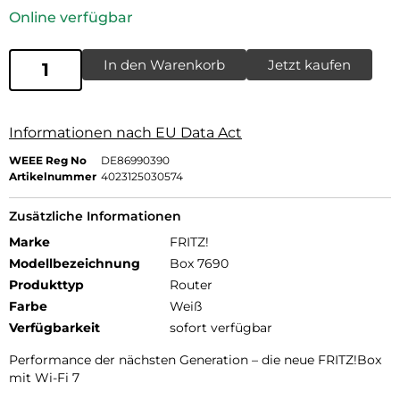
Online verfügbar
In den Warenkorb
Jetzt kaufen
Informationen nach EU Data Act
WEEE Reg No
DE86990390
Artikelnummer
4023125030574
Zusätzliche Informationen
Marke
FRITZ!
Modellbezeichnung
Box 7690
Produkttyp
Router
Farbe
Weiß
Verfügbarkeit
sofort verfügbar
Performance der nächsten Generation – die neue FRITZ!Box
mit Wi-Fi 7