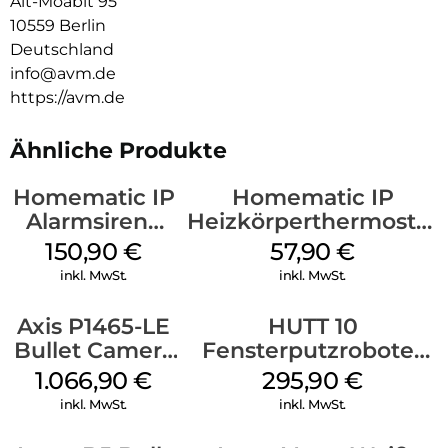
Alt-Moabit 95
komfortabel per Fingertipp. Der Sensor FRITZ!Smart Energy
10559 Berlin
250 übermittelt die ausgelesenen Daten auf die FRITZ!App
Smart Home, in der alle wesentlichen Daten und
Deutschland
Einsparpotenziale auf einen Blick erkennbar sind – auch von
info@avm.de
unterwegs. So lässt sich komfortabel Energie einsparen.
https://avm.de
Ähnliche Produkte
Homematic IP
Homematic IP
Alarmsirene
Heizkörperthermostat
außen Weiß
Weiß
150,90
€
57,90
€
inkl. MwSt.
inkl. MwSt.
Axis P1465-LE
HUTT 10
Bullet Camera
Fensterputzroboter
Weiß
Weiß
1.066,90
€
295,90
€
inkl. MwSt.
inkl. MwSt.