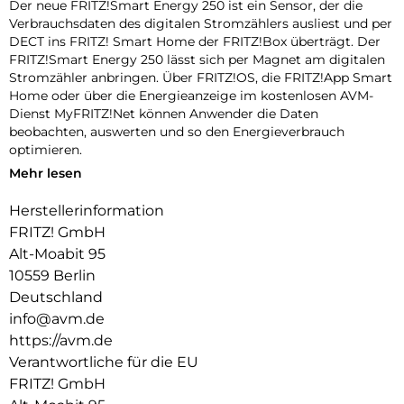
Der neue FRITZ!Smart Energy 250 ist ein Sensor, der die
Verbrauchsdaten des digitalen Stromzählers ausliest und per
DECT ins FRITZ! Smart Home der FRITZ!Box überträgt. Der
FRITZ!Smart Energy 250 lässt sich per Magnet am digitalen
Stromzähler anbringen. Über FRITZ!OS, die FRITZ!App Smart
Home oder über die Energieanzeige im kostenlosen AVM-
Dienst MyFRITZ!Net können Anwender die Daten
beobachten, auswerten und so den Energieverbrauch
optimieren.
Mehr lesen
Ablesen von digitalen Stromzählern:
Der FRITZ!Smart Energy 250 wird magnetisch auf der INFO-
Herstellerinformation
Schnittstelle (Infrarot-Schnittstelle) des digitalen
FRITZ! GmbH
Stromzählers befestigt. Die Stromversorgung erfolgt über
Batterien oder den USB-Anschluss. FRITZ!Smart Energy 250
Alt-Moabit 95
ist mit den meisten in Deutschland installierten digitalen
10559 Berlin
Stromzählern kompatibel. Eine Liste der aktuell nicht
Deutschland
unterstützten Stromzähler finden Sie hier: Informationen
info@avm.de
zum Stromzähler.
https://avm.de
Stromverbrauch per FRITZ!App Smart Home stets im Blick:
Verantwortliche für die EU
Mit der FRITZ!App Smart Home steuern Nutzer ihre Smart-
FRITZ! GmbH
Home-Geräte mit dem Smartphone oder dem Tablet