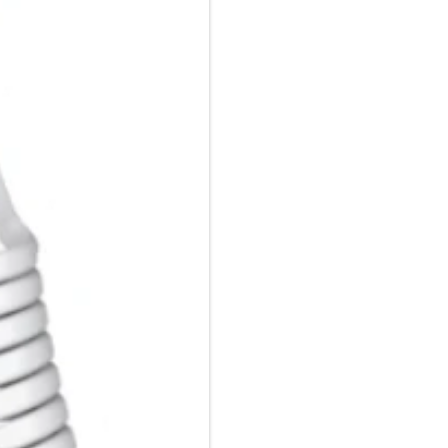
Telefons umgestellt werden. D
Schiebeschalter, mit dem einf