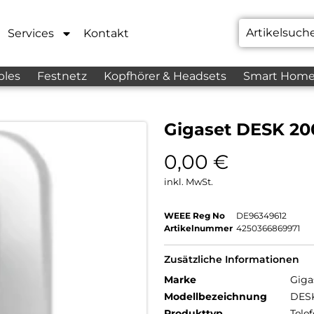
Services
Kontakt
bles
Festnetz
Kopfhörer & Headsets
Smart Hom
Gigaset DESK 20
0,00
€
inkl. MwSt.
WEEE Reg No
DE96349612
Artikelnummer
4250366869971
Zusätzliche Informationen
Marke
Giga
Modellbezeichnung
DES
Produkttyp
Tele