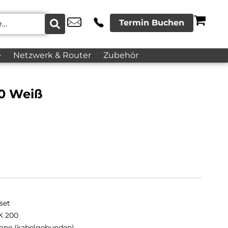
Termin Buchen
e
Netzwerk & Router
Zubehör
0 Weiß
set
K 200
fone (kabelgebunden)