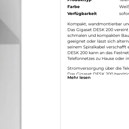
Farbe
Wei
Verfügbarkeit
sofo
Kompakt, wandmontierbar und
Das Gigaset DESK 200 vereint 
schmalen und kompakten Bauwei
geeignet oder lässt sich alter
seinem Spiralkabel verschafft
DESK 200 kann an das Festnetz
Telefonnetzes zu Hause oder 
Stromversorgung über die Tele
Das Gigaset DESK 200 benötigt
Mehr lesen
direkt über die Telefonleitung
Gigaset DESK 200 mit der Tele
Nebenstellenanlage oder Gatewa
Optische und akustische Anruf
Die Melodie und Lautstärke de
einstellen. Es können drei ver
verschiedenen Lautstärkestufen
optische Anrufsignalisierung 