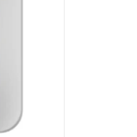
Umgebungen kein Anruf verpas
Klingelton auch ausgeschalte
angezeigt.
Schnell verbunden:
Bis zu zehn Rufnummern lasse
schnelle Verbindung zu den P
beiliegenden Papiereinleger 
jederzeit griffbereit. Mit der
zuletzt geführtes Gespräch mi
müssen mit jemandem im Rau
Ende der Leitung soll nicht mi
drücken Sie die Stummtaste. 
weitere wichtige Funktion für
ist hörgerätekompatibel.
Wahlverfahren:
Das DESK 200 eignet sich sowo
Telefonanlagen. Es beherrscht
analogen Telefonanschluss maxi
Impulswahlverfahren (IWV):
Mehrfrequenzwahlverfahren (
Abhängig von der Telefonanlag