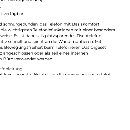
ß
rt verfügbar
 schnurgebunden: das Telefon mit Basiskomfort:
die wichtigsten Telefoniefunktionen mit einer besonders
se. Es ist daher als platzsparendes Tischtelefon
nativ schnell und leicht an die Wand montieren. Mit
 es Bewegungsfreiheit beim Telefonieren Das Gigaset
 angeschlossen oder als Teil eines internen
im Büro verwendet werden.
fonleitung:
 kein separates Netzteil, die Stromversorgung erfolgt
. Die Inbetriebnahme ist somit besonders einfach: Das
fondose verbinden (öffentliches Netz,
y) – schon ist das Telefon einsatzbereit.
signalisierung:
s Gigaset DESK 200 lassen sich ganz komfortabel
schiedene Melodien ausgewählt werden, die in drei
 eingestellt werden können. Zusätzlich hilft die
durch die LED am Hörer, dass auch in besonders lauten