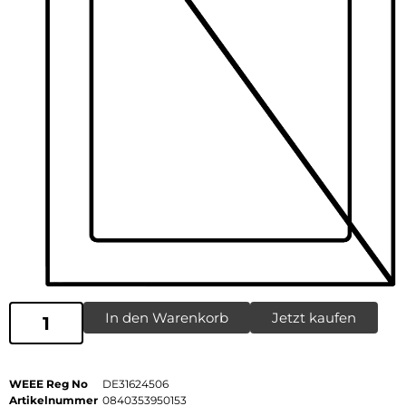
In den Warenkorb
Jetzt kaufen
WEEE Reg No
DE31624506
Artikelnummer
0840353950153