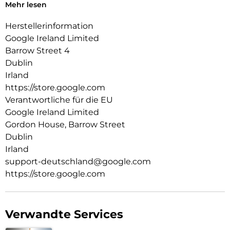
durch die Nutzung bestimmter Funktionen verringert. Die
Mehr lesen
tatsächliche Akkulaufzeit ist möglicherweise kürzer. Mit der
Zeit verwaltet die Pixel-Software die Akkuleistung, um die
Herstellerinformation
Akkugesundheit mit zunehmendem Alter des Akkus zu
Google Ireland Limited
erhalten. Unter g.co/pixel/battery tests und
Barrow Street 4
g.co/pixel/batteryhealth findest du weitere Informationen.
Dublin
Irland
https://store.google.com
Verantwortliche für die EU
Google Ireland Limited
Gordon House, Barrow Street
Dublin
Irland
support-deutschland@google.com
https://store.google.com
Verwandte Services