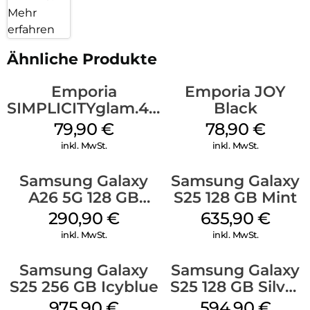
Mehr
erfahren
Ähnliche Produkte
Emporia
Emporia JOY
SIMPLICITYglam.4G
Black
Schwarz
79,90
€
78,90
€
inkl. MwSt.
inkl. MwSt.
Samsung Galaxy
Samsung Galaxy
A26 5G 128 GB
S25 128 GB Mint
White
290,90
€
635,90
€
inkl. MwSt.
inkl. MwSt.
Samsung Galaxy
Samsung Galaxy
S25 256 GB Icyblue
S25 128 GB Silver
Shadow
975,90
€
594,90
€