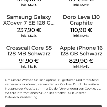
inkl. MwSt.
inkl. MwSt.
Samsung Galaxy
Doro Leva L10
XCover 7 EE 128 GB
Graphite
Black
237,90
€
110,90
€
inkl. MwSt.
inkl. MwSt.
Crosscall Core S5
Apple iPhone 16
128 MB Schwarz
128 GB Schwarz
91,90
€
829,90
€
inkl. MwSt.
inkl. MwSt.
Um unsere Website für Dich optimal zu gestalten und fortlaufend
verbessern zu können, verwenden wir Cookies. Durch die weitere
Nutzung der Website stimmst Du der Verwendung von Cookies zu.
Impressum
Weitere Informationen zu Cookies erhältst Du in unserer
Datenschutzerklärung.
AGB