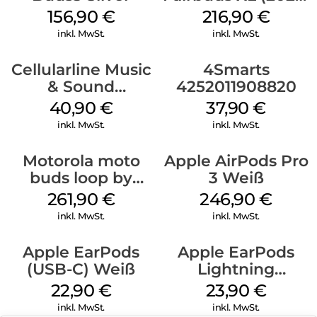
Horizon Black
156,90
€
216,90
€
inkl. MwSt.
inkl. MwSt.
Cellularline Music
4Smarts
& Sound
4252011908820
Bluetooth
40,90
€
37,90
€
Headphone MAXI
inkl. MwSt.
inkl. MwSt.
3 Blue
Motorola moto
Apple AirPods Pro
buds loop by
3 Weiß
Swarovski French
261,90
€
246,90
€
Oak
inkl. MwSt.
inkl. MwSt.
Apple EarPods
Apple EarPods
(USB-C) Weiß
Lightning
Anschluss Weiß
22,90
€
23,90
€
inkl. MwSt.
inkl. MwSt.