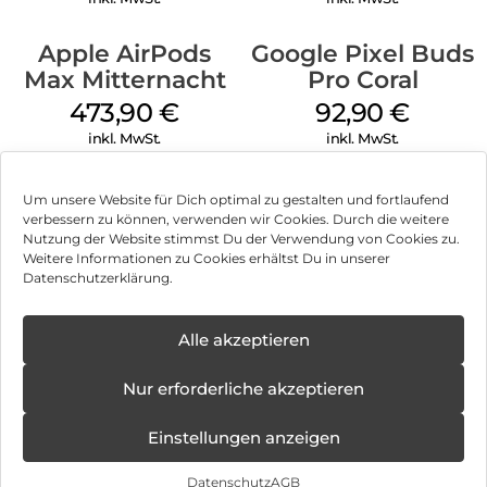
Mikrofone treffen auf KI:
Apple AirPods
Google Pixel Buds
Zwei Mikrofone arbeiten zusammen mit unserer KI-
gestützten Clear Voice Technology. So sind die Ear (open) für
Max Mitternacht
Pro Coral
jede Gesprächssituation gerüstet und deine Stimme kommt
473,90
€
92,90
€
immer laut und deutlich rüber.
inkl. MwSt.
inkl. MwSt.
Sound Seal System:
Um den Soundverlust zu minimieren, werden an den
hinteren Akustiköffnungen Gegenschallwellen erzeugt, die
Um unsere Website für Dich optimal zu gestalten und fortlaufend
sich mit den Wellen der vorderen Akustiköffnungen
verbessern zu können, verwenden wir Cookies. Durch die weitere
überlagern. Dadurch heben sich
Nutzung der Website stimmst Du der Verwendung von Cookies zu.
Impressum
Weitere Informationen zu Cookies erhältst Du in unserer
die Schallwellen gegenseitig auf, was präzisen und privaten
Datenschutzerklärung.
Sound von den Ear (open) direkt ins Ohr sicherstellt.
AGB
30 Stunden Wiedergabe/24 Stunden Gesprächszeit
Datenschutz
Alle akzeptieren
10 Minuten Ladezeit für 2 Stunden Wiedergabe
Vertrag widerrufen
Überallhin mitnehmen:
Nur erforderliche akzeptieren
Ultrakompakt:
Hinweis zur Batterieentsorgung
Einstellungen anzeigen
Praktisch und portabel – nur 19 mm dünn. Perfekt für
Newsletter
Taschen, Beutel oder in der Hand.
Datenschutz
AGB