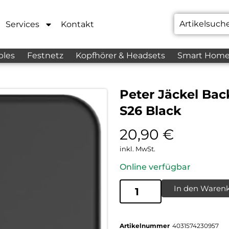
Services
Kontakt
bles
Festnetz
Kopfhörer & Headsets
Smart Hom
Peter Jäckel Ba
S26 Black
20,90
€
inkl. MwSt.
Online verfügbar
In den Waren
Artikelnummer
4031574230957