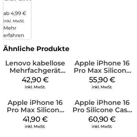
ab 4,99 €
inkl. MwSt.
Mehr
erfahren
Ähnliche Produkte
Lenovo kabellose
Apple iPhone 16
Mehrfachgerät
Pro Max Silicone
Luna Grey
Case MagSafe
42,90
€
55,90
€
Stone Gray
inkl. MwSt.
inkl. MwSt.
Apple iPhone 16
Apple iPhone 16
Pro Max Silicone
Pro Silicone Case
Case MagSafe
MagSafe Stone
41,90
€
60,90
€
Ultramarine
Gray
inkl. MwSt.
inkl. MwSt.