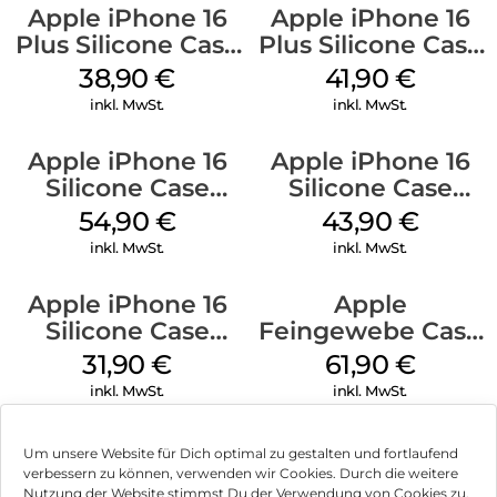
Apple iPhone 16
Apple iPhone 16
Plus Silicone Case
Plus Silicone Case
MagSafe Denim
MagSafe Stone
38,90
€
41,90
€
Gray
inkl. MwSt.
inkl. MwSt.
Apple iPhone 16
Apple iPhone 16
Silicone Case
Silicone Case
MagSafe Black
MagSafe Plum
54,90
€
43,90
€
inkl. MwSt.
inkl. MwSt.
Apple iPhone 16
Apple
Silicone Case
Feingewebe Case
MagSafe Fuchsia
iPhone 15 Pro
31,90
€
61,90
€
MagSafe Schwarz
inkl. MwSt.
inkl. MwSt.
Um unsere Website für Dich optimal zu gestalten und fortlaufend
verbessern zu können, verwenden wir Cookies. Durch die weitere
Nutzung der Website stimmst Du der Verwendung von Cookies zu.