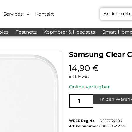
Services
Kontakt
bles
Festnetz
Kopfhörer & Headsets
Smart Hom
Samsung Clear C
14,90
€
inkl. MwSt.
Online verfügbar
In den Waren
WEEE Reg No
DE57734404
Artikelnummer
8806095235776