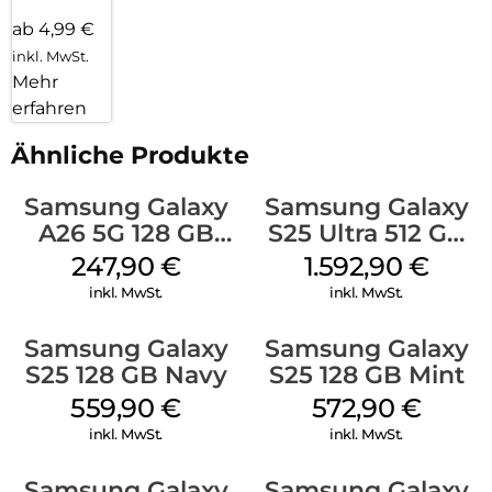
ab 4,99 €
inkl. MwSt.
Mehr
erfahren
Ähnliche Produkte
Samsung Galaxy
Samsung Galaxy
A26 5G 128 GB
S25 Ultra 512 GB
Black
Titanium
247,90
€
1.592,90
€
Silverblue
inkl. MwSt.
inkl. MwSt.
Samsung Galaxy
Samsung Galaxy
S25 128 GB Navy
S25 128 GB Mint
559,90
€
572,90
€
inkl. MwSt.
inkl. MwSt.
Samsung Galaxy
Samsung Galaxy