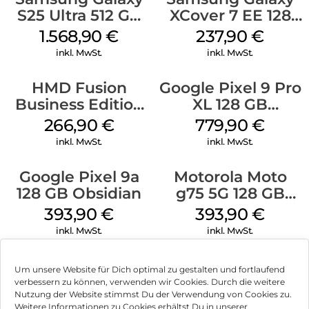
S25 Ultra 512 GB
XCover 7 EE 128
Titanium Black
GB Black
1.568,90
€
237,90
€
inkl. MwSt.
inkl. MwSt.
HMD Fusion
Google Pixel 9 Pro
Business Edition
XL 128 GB
256 GB Grey
Obsidian
266,90
€
779,90
€
inkl. MwSt.
inkl. MwSt.
Google Pixel 9a
Motorola Moto
128 GB Obsidian
g75 5G 128 GB
Charcoal Gray
393,90
€
393,90
€
inkl. MwSt.
inkl. MwSt.
Um unsere Website für Dich optimal zu gestalten und fortlaufend
verbessern zu können, verwenden wir Cookies. Durch die weitere
Nutzung der Website stimmst Du der Verwendung von Cookies zu.
Impressum
Weitere Informationen zu Cookies erhältst Du in unserer