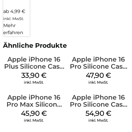
ab 4,99 €
inkl. MwSt.
Mehr
erfahren
Ähnliche Produkte
Apple iPhone 16
Apple iPhone 16
Plus Silicone Case
Pro Silicone Case
MagSafe Lake
MagSafe Denim
33,90
€
47,90
€
Green
inkl. MwSt.
inkl. MwSt.
Apple iPhone 16
Apple iPhone 16
Pro Max Silicone
Pro Silicone Case
Case MagSafe
MagSafe Black
45,90
€
54,90
€
Ultramarine
inkl. MwSt.
inkl. MwSt.