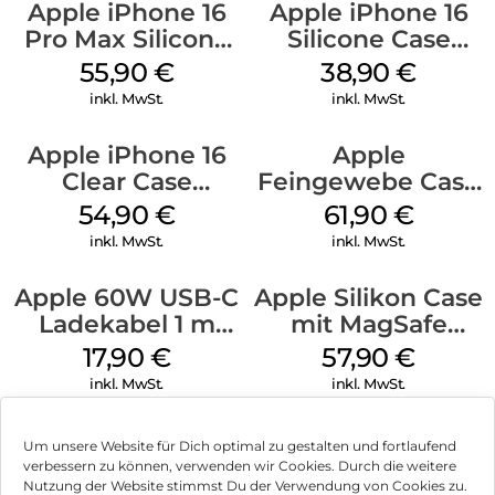
Apple iPhone 16
Apple iPhone 16
Pro Max Silicone
Silicone Case
Case MagSafe
MagSafe
55,90
€
38,90
€
Stone Gray
Ultramarine
inkl. MwSt.
inkl. MwSt.
Apple iPhone 16
Apple
Clear Case
Feingewebe Case
MagSafe
iPhone 15 Pro
54,90
€
61,90
€
Transparent
MagSafe Schwarz
inkl. MwSt.
inkl. MwSt.
Apple 60W USB-C
Apple Silikon Case
Ladekabel 1 m
mit MagSafe
Weiß
iPhone 14 Pro
17,90
€
57,90
€
(PRODUCT)RED
inkl. MwSt.
inkl. MwSt.
Um unsere Website für Dich optimal zu gestalten und fortlaufend
verbessern zu können, verwenden wir Cookies. Durch die weitere
Nutzung der Website stimmst Du der Verwendung von Cookies zu.