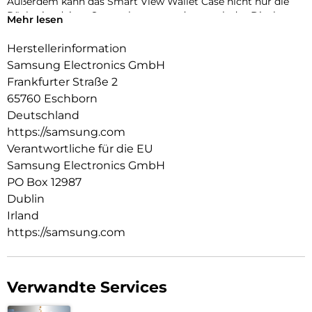
Außerdem kann das Smart View Wallet Case nicht nur die
Rückseite deines Smartphones, sondern auch das Display
Mehr lesen
vor Kratzern und bei Stürzen schützen.
Herstellerinformation
Samsung Electronics GmbH
Frankfurter Straße 2
65760 Eschborn
Deutschland
https://samsung.com
Verantwortliche für die EU
Samsung Electronics GmbH
PO Box 12987
Dublin
Irland
https://samsung.com
Verwandte Services