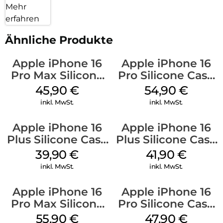
Mehr
erfahren
Ähnliche Produkte
Apple iPhone 16
Apple iPhone 16
Pro Max Silicone
Pro Silicone Case
Case MagSafe
MagSafe Black
45,90
€
54,90
€
Ultramarine
inkl. MwSt.
inkl. MwSt.
Apple iPhone 16
Apple iPhone 16
Plus Silicone Case
Plus Silicone Case
MagSafe Plum
MagSafe Stone
39,90
€
41,90
€
Gray
inkl. MwSt.
inkl. MwSt.
Apple iPhone 16
Apple iPhone 16
Pro Max Silicone
Pro Silicone Case
Case MagSafe
MagSafe Denim
55,90
€
47,90
€