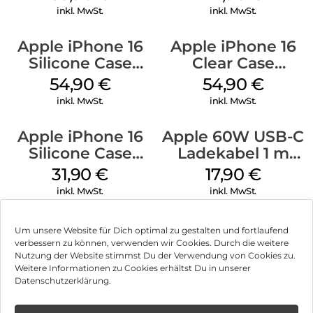
Stone Gray
inkl. MwSt.
inkl. MwSt.
Apple iPhone 16
Apple iPhone 16
Silicone Case
Clear Case
MagSafe Lake
MagSafe
54,90
€
54,90
€
Green
Transparent
inkl. MwSt.
inkl. MwSt.
Apple iPhone 16
Apple 60W USB-C
Silicone Case
Ladekabel 1 m
MagSafe Fuchsia
Weiß
31,90
€
17,90
€
inkl. MwSt.
inkl. MwSt.
Um unsere Website für Dich optimal zu gestalten und fortlaufend
verbessern zu können, verwenden wir Cookies. Durch die weitere
Nutzung der Website stimmst Du der Verwendung von Cookies zu.
Impressum
Weitere Informationen zu Cookies erhältst Du in unserer
Datenschutzerklärung.
AGB