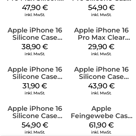
Case MagSafe
MagSafe Black
47,90
€
54,90
€
Black
inkl. MwSt.
inkl. MwSt.
Apple iPhone 16
Apple iPhone 16
Silicone Case
Pro Max Clear
MagSafe
Case MagSafe
38,90
€
29,90
€
Ultramarine
Transparent
inkl. MwSt.
inkl. MwSt.
Apple iPhone 16
Apple iPhone 16
Silicone Case
Silicone Case
MagSafe Fuchsia
MagSafe Plum
31,90
€
43,90
€
inkl. MwSt.
inkl. MwSt.
Apple iPhone 16
Apple
Silicone Case
Feingewebe Case
MagSafe Lake
iPhone 15 Pro
54,90
€
61,90
€
Green
MagSafe Schwarz
inkl. MwSt.
inkl. MwSt.