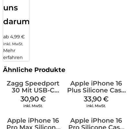
uns
darum!
ab 4,99 €
inkl. MwSt.
Mehr
erfahren
Ähnliche Produkte
Zagg Speedport
Apple iPhone 16
30 Mit USB-C
Plus Silicone Case
Kabel Weiß
MagSafe Lake
30,90
€
33,90
€
Green
inkl. MwSt.
inkl. MwSt.
Apple iPhone 16
Apple iPhone 16
Pro Max Silicone
Pro Silicone Case