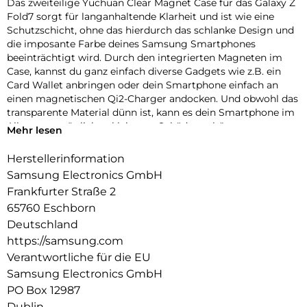
Das zweiteilige Yuchuan Clear Magnet Case für das Galaxy Z
Fold7 sorgt für langanhaltende Klarheit und ist wie eine
Schutzschicht, ohne das hierdurch das schlanke Design und
die imposante Farbe deines Samsung Smartphones
beeinträchtigt wird. Durch den integrierten Magneten im
Case, kannst du ganz einfach diverse Gadgets wie z.B. ein
Card Wallet anbringen oder dein Smartphone einfach an
einen magnetischen Qi2-Charger andocken. Und obwohl das
transparente Material dünn ist, kann es dein Smartphone im
Alltag vor möglichen kleineren Schäden schützen.
Mehr lesen
Herstellerinformation
Samsung Electronics GmbH
Frankfurter Straße 2
65760 Eschborn
Deutschland
https://samsung.com
Verantwortliche für die EU
Samsung Electronics GmbH
PO Box 12987
Dublin