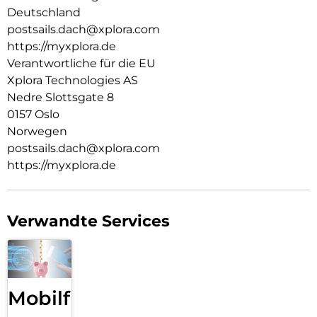
Eltern, die sich für ihr Kind einen sicheren Einstieg in die
Deutschland
digitale Kommunikation wünschen, ohne Kompromisse bei
postsails.dach@xplora.com
Zuverlässigkeit und Qualität einzugehen.
https://myxplora.de
Verantwortliche für die EU
Xplora Technologies AS
Nedre Slottsgate 8
0157 Oslo
Norwegen
postsails.dach@xplora.com
https://myxplora.de
Verwandte Services
Mobilfunk