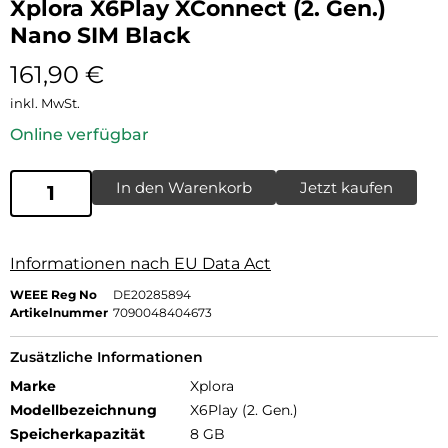
Xplora X6Play XConnect (2. Gen.)
Nano SIM Black
161,90
€
inkl. MwSt.
Online verfügbar
In den Warenkorb
Jetzt kaufen
Informationen nach EU Data Act
WEEE Reg No
DE20285894
Artikelnummer
7090048404673
Zusätzliche Informationen
Marke
Xplora
Modellbezeichnung
X6Play (2. Gen.)
Speicherkapazität
8 GB