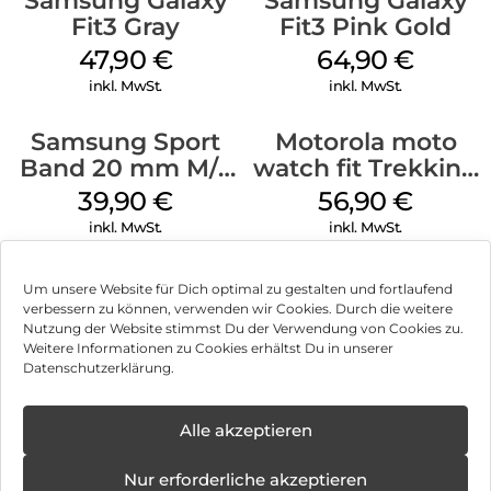
Samsung Galaxy
Samsung Galaxy
Fit3 Gray
Fit3 Pink Gold
47,90
€
64,90
€
inkl. MwSt.
inkl. MwSt.
Samsung Sport
Motorola moto
Band 20 mm M/L
watch fit Trekking
Galaxy Watch4
Green
39,90
€
56,90
€
Serie Graphite
inkl. MwSt.
inkl. MwSt.
Um unsere Website für Dich optimal zu gestalten und fortlaufend
verbessern zu können, verwenden wir Cookies. Durch die weitere
Nutzung der Website stimmst Du der Verwendung von Cookies zu.
Impressum
Weitere Informationen zu Cookies erhältst Du in unserer
Datenschutzerklärung.
AGB
Datenschutz
Alle akzeptieren
Vertrag widerrufen
Nur erforderliche akzeptieren