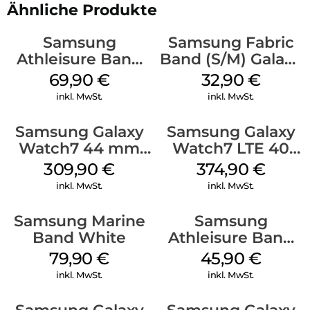
Ähnliche Produkte
Samsung
Samsung Fabric
Athleisure Band
Band (S/M) Galaxy
(S/M) Galaxy
Watch8/Watch8
69,90
€
32,90
€
Watch8/Watch8
Classic Red
inkl. MwSt.
inkl. MwSt.
Classic Sage
Samsung Galaxy
Samsung Galaxy
Watch7 44 mm
Watch7 LTE 40
Silver
mm Cream
309,90
€
374,90
€
inkl. MwSt.
inkl. MwSt.
Samsung Marine
Samsung
Band White
Athleisure Band
S/M Galaxy
79,90
€
45,90
€
Watch7 Cream
inkl. MwSt.
inkl. MwSt.