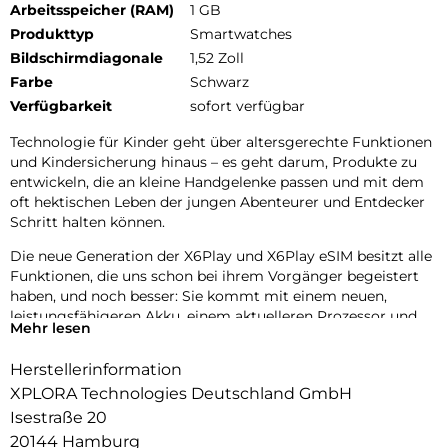
Arbeitsspeicher (RAM)
1 GB
Produkttyp
Smartwatches
Bildschirmdiagonale
1,52 Zoll
Farbe
Schwarz
Verfügbarkeit
sofort verfügbar
Technologie für Kinder geht über altersgerechte Funktionen
und Kindersicherung hinaus – es geht darum, Produkte zu
entwickeln, die an kleine Handgelenke passen und mit dem
oft hektischen Leben der jungen Abenteurer und Entdecker
Schritt halten können.
Die neue Generation der X6Play und X6Play eSIM besitzt alle
Funktionen, die uns schon bei ihrem Vorgänger begeistert
haben, und noch besser: Sie kommt mit einem neuen,
leistungsfähigeren Akku, einem aktuelleren Prozessor und
Mehr lesen
einem gewebten, elastischen Textilarmband für noch mehr
Komfort.
Herstellerinformation
Das neue Design umfasst außerdem zwei austauschbare
XPLORA Technologies Deutschland GmbH
Frames zum Individualisieren der Uhr. Die neue Generation
Isestraße 20
der X6Play und X6Play eSIM ist eine erstklassige Wahl für
20144 Hamburg